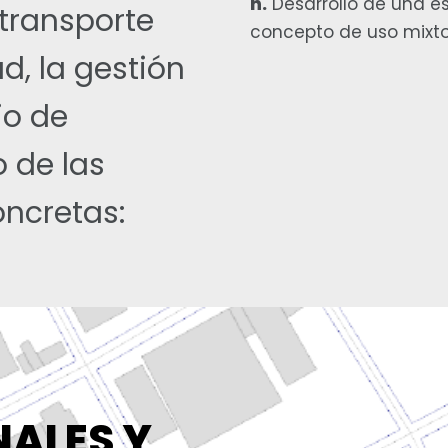
h.
Desarrollo de una es
 transporte
concepto de uso mixto
ad, la gestión
io de
 de las
oncretas:
ALES Y