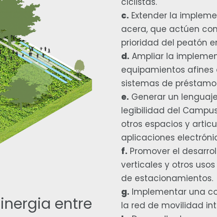
ciclistas.
c.
Extender la impleme
acera, que actúen com
prioridad del peatón en
d.
Ampliar la implemen
equipamientos afines 
sistemas de préstamo 
e.
Generar un lenguaje 
legibilidad del Campus
otros espacios y articu
aplicaciones electrón
f.
Promover el desarrol
verticales y otros uso
de estacionamientos.
g.
Implementar una con
inergia entre
la red de movilidad int